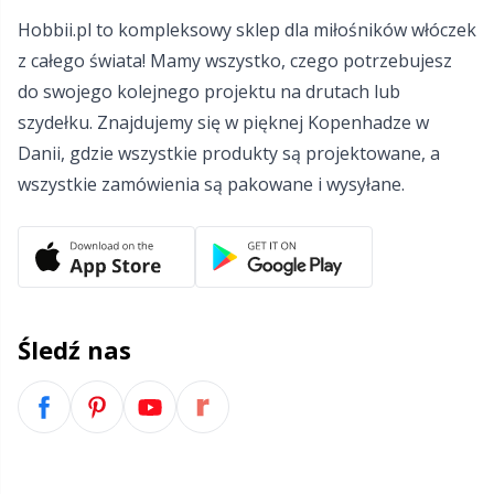
Hobbii.pl to kompleksowy sklep dla miłośników włóczek
Włóczki z refleksami i do cerowania
Sm
z całego świata! Mamy wszystko, czego potrzebujesz
do swojego kolejnego projektu na drutach lub
Zabezpieczenia na druty
TL
szydełku. Znajdujemy się w pięknej Kopenhadze w
Danii, gdzie wszystkie produkty są projektowane, a
Zamki błyskawiczne
U
wszystkie zamówienia są pakowane i wysyłane.
Zestawy do robienia pomponów
W
Znaczniki ściegów
Śledź nas
Żyłki do drutów