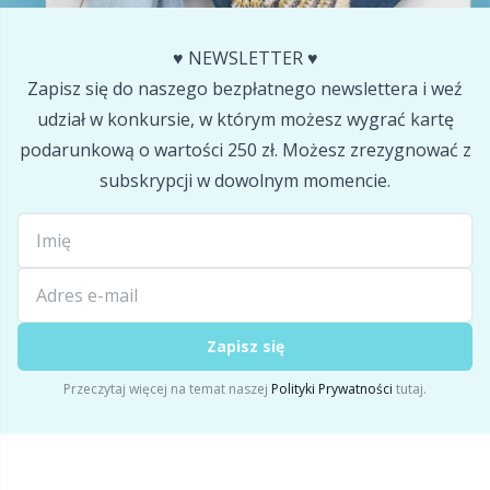
Pompony
P
♥️ NEWSLETTER ♥️
Produkty z logo Hobbii
Zapisz się do naszego bezpłatnego newslettera i weź
Pr
udział w konkursie, w którym możesz wygrać kartę
podarunkową o wartości 250 zł. Możesz zrezygnować z
Przechowywanie akcesoriów
R
subskrypcji w dowolnym momencie.
Przyrządy do robienia pomiarów
Rn
Różne
Sa
Skórzane
S
Zapisz się
Przeczytaj więcej na temat naszej
Polityki Prywatności
tutaj.
Torby
Sh
Wypełnienie do maskotek
Sh