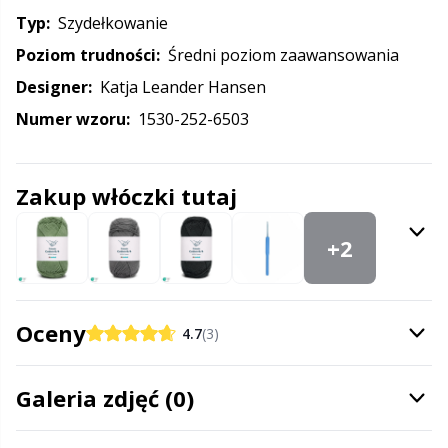
Halloween
Gr
Typ:
szydełkowanie
Poziom trudności:
średni poziom zaawansowania
Hobbii
Gr
Designer:
Katja Leander Hansen
Igły
H
Numer wzoru:
1530-252-6503
Inne zamknięcia
Ho
Zakup włóczki tutaj
Kajety na przechowywanie wzorów
Ja
+2
Klipsy
Jo
Oceny
4.7
(3)
Książki
Ju
Galeria zdjęć (0)
Latex do skarpet & Stopery do skarpet
Ka