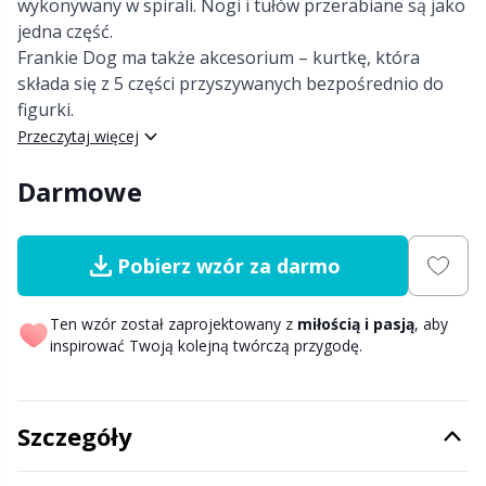
wykonywany w spirali. Nogi i tułów przerabiane są jako
jedna część.
Nylon
Etykiety na prezenty
C
T
Frankie Dog ma także akcesorium – kurtkę, która
składa się z 5 części przyszywanych bezpośrednio do
Poliamid
figurki.
Gadżety
C
Przeczytaj więcej
Poliester
Go Handmade
E
Darmowe
Wełna (100%)
Gumy
E
Pobierz wzór za darmo
Wełna Merino
Guziki
E
Ten wzór został zaprojektowany z
miłością i pasją
, aby
inspirować Twoją kolejną twórczą przygodę.
Wiskoza
Gwiazdka
El
Włóczki z włókien bambusa
Haft
Gi
Szczegóły