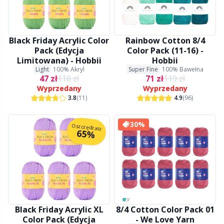
Halloween
Gr
Hobbii
Gr
Black Friday Acrylic Color
Rainbow Cotton 8/4
Pack (Edycja
Color Pack (11-16) -
Igły
H
Limitowana) - Hobbii
Hobbii
Light
100% Akryl
Super Fine
100% Bawełna
47 zł
118 zł
71 zł
119 zł
Inne zamknięcia
Ho
Wyprzedany
Wyprzedany
3.8
(11)
4.9
(96)
Kajety na przechowywanie wzorów
Ja
30%
Oszczędzasz
65%
Klipsy
Jo
Książki
Ju
Latex do skarpet & Stopery do skarpet
Ka
Black Friday Acrylic XL
8/4 Cotton Color Pack 01
Color Pack (Edycja
- We Love Yarn