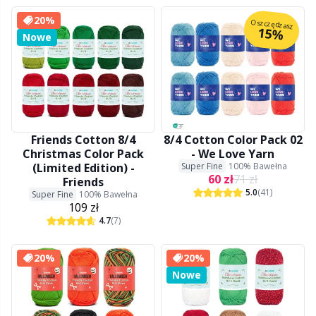
Nity
N
20%
Oszczędzasz
15%
Nowe
Nożyczki & Rozpruwacze
N
Obręcze dziewiarskie & Lalki do dziergania
No
Oczka/noski do maskotek
O
Friends Cotton 8/4
8/4 Cotton Color Pack 02
Christmas Color Pack
- We Love Yarn
(Limited Edition) -
Super Fine
100% Bawełna
Opskriftspakker
Pi
60 zł
71 zł
Friends
5.0
(41)
Super Fine
100% Bawełna
109 zł
Oświetlenie do robienia na drutach i szydełku
Pi
4.7
(7)
Perełki
Pl
20%
20%
Nowe
Poduszki
P