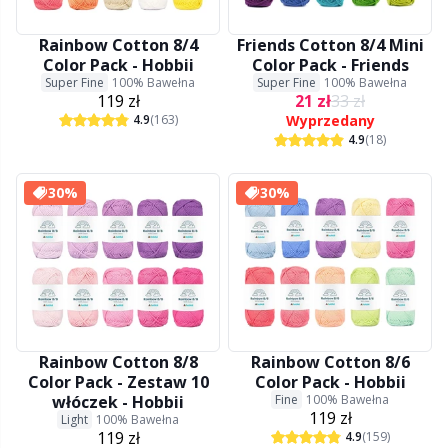
Bawełna merceryzowana
Kolekcje
Druty pojedyncze
Akcesoria do toreb
B
W
P
P
D
Rainbow Cotton 8/4
Friends Cotton 8/4 Mini
Color Pack - Hobbii
Color Pack - Friends
Super Fine
100% Bawełna
Super Fine
100% Bawełna
Inne włókna
Sezony i okazje
Druty od KnitPro
Artykuły biurowe
Be
Rę
P
D
119 zł
21 zł
33 zł
4.9
(163)
Wyprzedany
4.9
(18)
Jedwab
Ubrania
Baby DIY / Amigurumi
Be
Rę
Ł
D
30%
30%
Kaszmir
Wystrój wnętrz
Blokowanie
B
Sk
Śc
D
Len
Broszki
B
S
D
Mieszanka bawełniana
Detergent do wełny
C
Su
G
Rainbow Cotton 8/8
Rainbow Cotton 8/6
Mieszanka wełniana
Color Pack - Zestaw 10
Color Pack - Hobbii
Druty pomocnicze
ch
Sw
J'
włóczek - Hobbii
Fine
100% Bawełna
119 zł
Light
100% Bawełna
Moher
119 zł
4.9
(159)
Etui na druty/szydełka
C
Sz