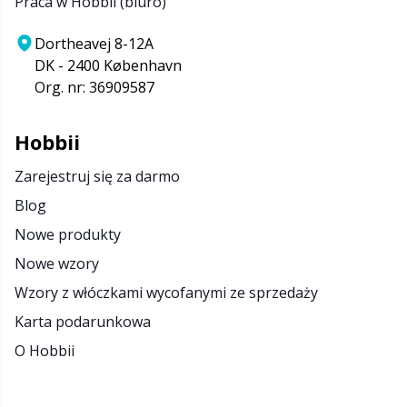
Praca w Hobbii (biuro)
Dortheavej 8-12A
DK - 2400 København
Org. nr: 36909587
Hobbii
Zarejestruj się za darmo
Blog
Nowe produkty
Nowe wzory
Wzory z włóczkami wycofanymi ze sprzedaży
Karta podarunkowa
O Hobbii