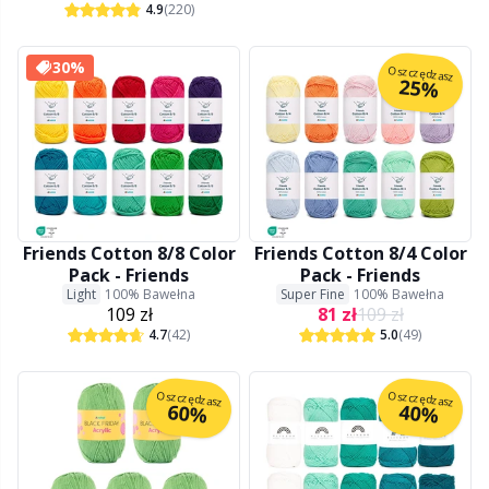
4.9
(220)
Nylon
Etykiety na prezenty
C
T
30%
Oszczędzasz
25%
Poliamid
Gadżety
C
Poliester
Go Handmade
E
Wełna (100%)
Gumy
E
Friends Cotton 8/8 Color
Friends Cotton 8/4 Color
Pack - Friends
Pack - Friends
Wełna Merino
Light
100% Bawełna
Super Fine
100% Bawełna
Guziki
E
109 zł
81 zł
109 zł
4.7
(42)
5.0
(49)
Wiskoza
Gwiazdka
El
Oszczędzasz
Oszczędzasz
60%
40%
Włóczki z włókien bambusa
Haft
Gi