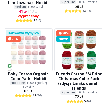
Liczniki ściegów
Kh
Limitowana) - Hobbii
Super Fine
100% Bawełna
68 zł
Medium
100% Akryl
41 zł
118 zł
4.8
(106)
Metki
Kl
Wyprzedany
5.0
(6)
Miary do drutów i szydełek
Kn
Darmowa wysyłka
20%
20%
Nowe
Misy / Pojemniki / Stojaki na włóczkę
Ko
Naparstek
Kr
Napy
Le
Baby Cotton Organic
Friends Cotton 8/4 Print
Color Pack - Hobbii
Christmas Color Pack
Super Fine
100% Egipskiej
(Edycja Limitowana) -
Narzędzia
M
Bawełny
Friends
189 zł
Super Fine
100% Bawełna
4.9
(76)
72 zł
Nawijanie włóczki
Mi
5.0
(4)