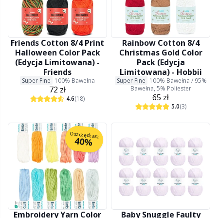
Pompony
P
Produkty z logo Hobbii
Pr
Friends Cotton 8/4 Print
Rainbow Cotton 8/4
Halloween Color Pack
Christmas Gold Color
(Edycja Limitowana) -
Pack (Edycja
Przechowywanie akcesoriów
R
Friends
Limitowana) - Hobbii
Super Fine
100% Bawełna
Super Fine
100% Bawełna / 95%
72 zł
Bawełna, 5% Poliester
Przyrządy do robienia pomiarów
Rn
65 zł
4.6
(18)
5.0
(3)
Różne
Sa
Oszczędzasz
40%
Skórzane
S
Torby
Sh
Wypełnienie do maskotek
Sh
Embroidery Yarn Color
Baby Snuggle Faulty