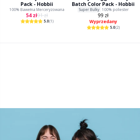
Pack - Hobbii
Batch Color Pack - Hobbii
Włóczki z refleksami i do cerowania
Sm
100% Bawełna Merceryzowana
Super Bulky
100% poliester
54 zł
91 zł
99 zł
5.0
(1)
Wyprzedany
Zabezpieczenia na druty
TL
5.0
(2)
Zamki błyskawiczne
U
Zestawy do robienia pomponów
W
Znaczniki ściegów
Żyłki do drutów