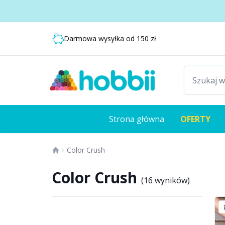
Przejdź do treści
Dostawa od 18,99 zł
Darmowa wysyłka od 150 zł
Szybka dostawa: Tylko 4-7 dni roboczych
Strona główna
OFERTY
Color Crush
Color Crush
(
16 wyników
)