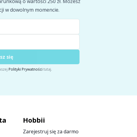
runkową o wartości 250 zł. Możesz
cji w dowolnym momencie.
sz się
aszej
Polityki Prywatności
tutaj.
ta
Hobbii
Zarejestruj się za darmo