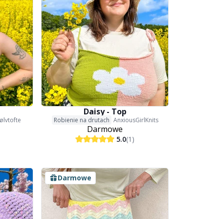
Daisy - Top
ølvtofte
Robienie na drutach
AnxiousGirlKnits
Darmowe
5.0
(1)
Darmowe