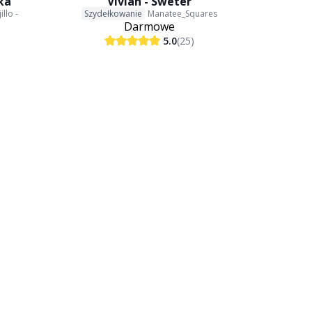
zka
Vivian - Sweter
illo -
Szydełkowanie
Manatee_Squares
Darmowe
5.0
(25)