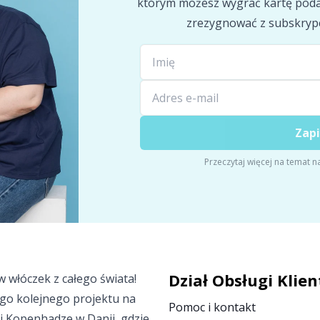
którym możesz wygrać kartę poda
zrezygnować z subskryp
Zapi
Przeczytaj więcej na temat n
Dział Obsługi Klien
 włóczek z całego świata!
go kolejnego projektu na
Pomoc i kontakt
ej Kopenhadze w Danii, gdzie