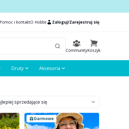
Pomoc i kontakt
O Hobbii
Zaloguj
/
Zarejestruj się
Community
Koszyk
Druty
Akcesoria
Darmowe