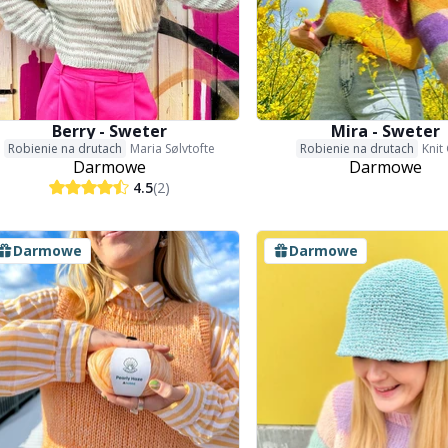
Berry - Sweter
Mira - Sweter
Robienie na drutach
Maria Sølvtofte
Robienie na drutach
Knit
Darmowe
Darmowe
4.5
(2)
Darmowe
Darmowe