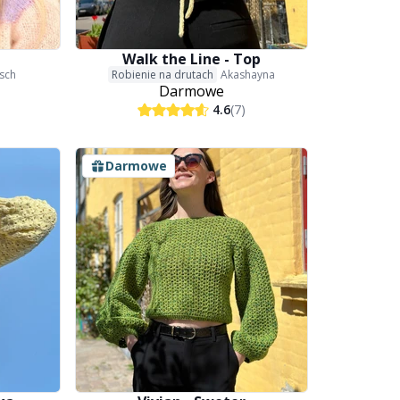
z
Walk the Line - Top
asch
Robienie na drutach
Akashayna
Darmowe
4.6
(7)
Darmowe