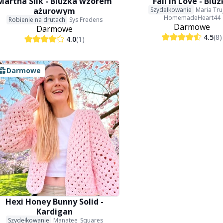
Martha Silk - Bluzka wzorem
Fall in Love - Blu
ażurowym
Szydełkowanie
Maria Truj
HomemadeHeart44
Robienie na drutach
Sys Fredens
Darmowe
Darmowe
4.5
(8)
4.0
(1)
Darmowe
Hexi Honey Bunny Solid -
Kardigan
Szydełkowanie
Manatee_Squares