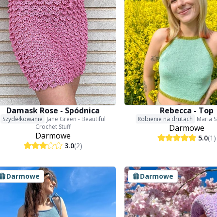
Damask Rose - Spódnica
Rebecca - Top
Szydełkowanie
Jane Green - Beautiful
Robienie na drutach
Maria S
Crochet Stuff
Darmowe
Darmowe
5.0
(1)
3.0
(2)
Darmowe
Darmowe