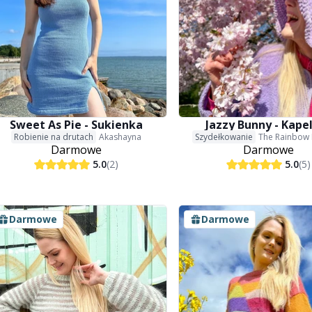
Sweet As Pie - Sukienka
Jazzy Bunny - Kape
Robienie na drutach
Akashayna
Szydełkowanie
The Rainbow
Darmowe
Darmowe
5.0
(2)
5.0
(5)
Darmowe
Darmowe