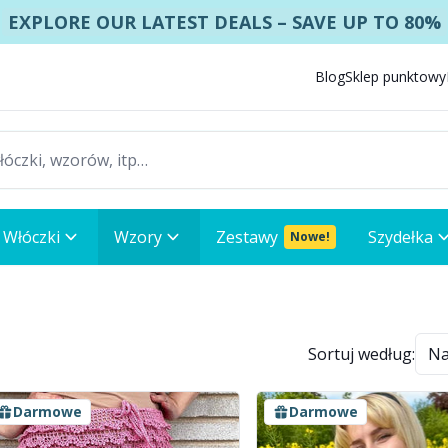
EXPLORE OUR LATEST DEALS – SAVE UP TO 80%
Blog
Sklep punktowy
Włóczki
Wzory
Zestawy
Szydełka
Nowe!
Sortuj według:
Darmowe
Darmowe