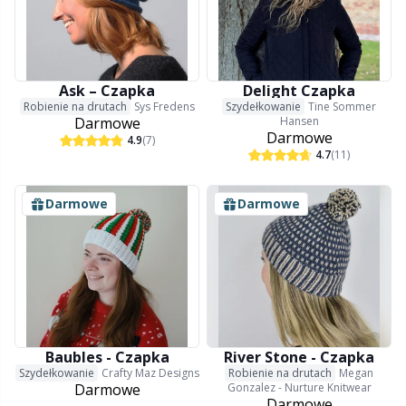
Ask – Czapka
Delight Czapka
Robienie na drutach
Sys Fredens
Szydełkowanie
Tine Sommer
Darmowe
Hansen
Darmowe
4.9
(7)
4.7
(11)
Darmowe
Darmowe
Baubles - Czapka
River Stone - Czapka
Szydełkowanie
Crafty Maz Designs
Robienie na drutach
Megan
Darmowe
Gonzalez - Nurture Knitwear
Darmowe