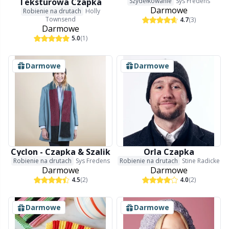
Teksturowa Czapka
Szydełkowanie
Sys Fredens
Darmowe
Robienie na drutach
Holly
Townsend
4.7
(3)
Darmowe
5.0
(1)
Darmowe
Darmowe
Cyclon - Czapka & Szalik
Orla Czapka
Robienie na drutach
Sys Fredens
Robienie na drutach
Stine Radicke
Darmowe
Darmowe
4.5
(2)
4.0
(2)
Darmowe
Darmowe