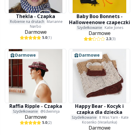
Nity
N
Thekla - Czapka
Baby Boo Bonnets -
Nożyczki & Rozpruwacze
N
Robienie na drutach
Marianne
Halloweenowe czapeczki
Nørbo
Szydełkowanie
Katie Jones
Darmowe
Darmowe
5.0
(1)
Obręcze dziewiarskie & Lalki do dziergania
No
2.3
(3)
Darmowe
Darmowe
Oczka/noski do maskotek
O
Opskriftspakker
Pi
Oświetlenie do robienia na drutach i szydełku
Pi
Raffia Ripple - Czapka
Happy Bear - Kocyk i
Perełki
Pl
Szydełkowanie
@Edwininja
czapka dla dziecka
Darmowe
Szydełkowanie
It Was Yarn - Kate
Kosenko (Veselunka)
5.0
(2)
Poduszki
P
Darmowe