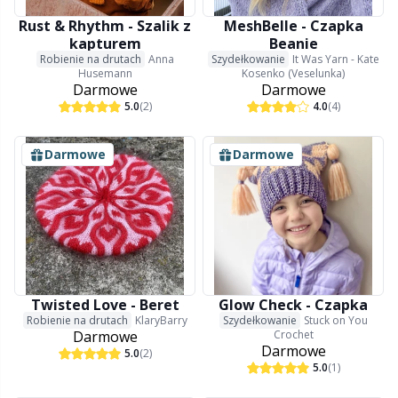
Halloween
Gr
Rust & Rhythm - Szalik z
MeshBelle - Czapka
kapturem
Beanie
Hobbii
Gr
Robienie na drutach
Anna
Szydełkowanie
It Was Yarn - Kate
Husemann
Kosenko (Veselunka)
Darmowe
Darmowe
Igły
H
5.0
(2)
4.0
(4)
Inne zamknięcia
Ho
Darmowe
Darmowe
Kajety na przechowywanie wzorów
Ja
Klipsy
Jo
Książki
Ju
Twisted Love - Beret
Glow Check - Czapka
Robienie na drutach
KlaryBarry
Szydełkowanie
Stuck on You
Darmowe
Crochet
Darmowe
Latex do skarpet & Stopery do skarpet
Ka
5.0
(2)
5.0
(1)