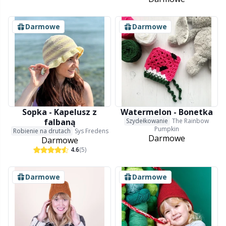
Darmowe
Darmowe
Sopka - Kapelusz z
Watermelon - Bonetka
falbaną
Szydełkowanie
The Rainbow
Pumpkin
Robienie na drutach
Sys Fredens
Darmowe
Darmowe
4.6
(5)
Darmowe
Darmowe