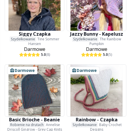
Siggy Czapka
Jazzy Bunny - Kapelusz
Szydełkowanie
Tine Sommer
Szydełkowanie
The Rainbow
Hansen
Pumpkin
Darmowe
Darmowe
5.0
(8)
5.0
(5)
Darmowe
Darmowe
Basic Brioche - Beanie
Rainbow - Czapka
Robienie na drutach
Annelise
Szydełkowanie
Baby Crochet
Driscoll Gingrow - Grey Cap Knits
Designs