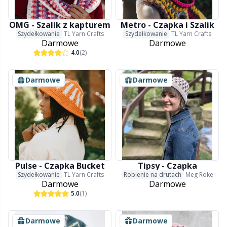
Włóczki z refleksami i do cerowania
Sm
OMG - Szalik z kapturem
Metro - Czapka i Szalik
Szydełkowanie
TL Yarn Crafts
Szydełkowanie
TL Yarn Crafts
Darmowe
Darmowe
Zabezpieczenia na druty
TL
4.0
(2)
Zamki błyskawiczne
U
Darmowe
Darmowe
Zestawy do robienia pomponów
W
Znaczniki ściegów
Żyłki do drutów
Pulse - Czapka Bucket
Tipsy - Czapka
Szydełkowanie
TL Yarn Crafts
Robienie na drutach
Meg Roke
Darmowe
Darmowe
5.0
(1)
Darmowe
Darmowe