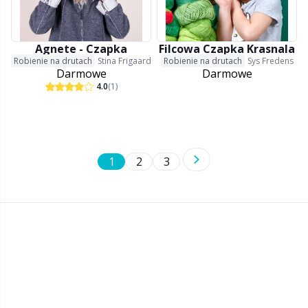
Agnete - Czapka
Filcowa Czapka Krasnala
Robienie na drutach
Stina Frigaard
Robienie na drutach
Sys Fredens
Darmowe
Darmowe
4.0
(1)
1
2
3