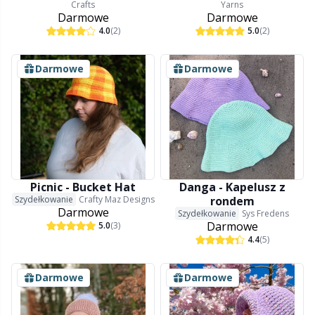
Crafts
Yarns
Darmowe
Darmowe
4.0
(2)
5.0
(2)
Darmowe
Darmowe
Picnic - Bucket Hat
Danga - Kapelusz z
Szydełkowanie
Crafty Maz Designs
rondem
Darmowe
Szydełkowanie
Sys Fredens
Darmowe
5.0
(3)
4.4
(5)
Darmowe
Darmowe