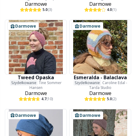
Darmowe
Darmowe
5.0
(3)
4.0
(1)
Darmowe
Darmowe
Tweed Opaska
Esmeralda - Balaclava
Szydełkowanie
Tine Sommer
Szydełkowanie
Caroline Edal -
Hansen
Tarda Studio
Darmowe
Darmowe
4.7
(10)
5.0
(2)
Darmowe
Darmowe