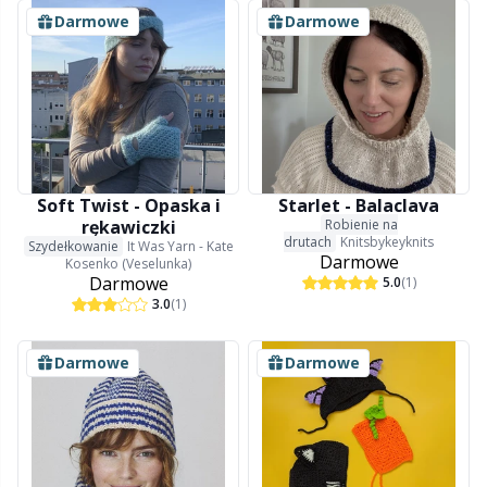
Liczniki ściegów
Kh
Darmowe
Darmowe
Metki
Kl
Miary do drutów i szydełek
Kn
Misy / Pojemniki / Stojaki na włóczkę
Ko
Soft Twist - Opaska i
Starlet - Balaclava
rękawiczki
Robienie na
drutach
Knitsbykeyknits
Szydełkowanie
It Was Yarn - Kate
Naparstek
Kr
Darmowe
Kosenko (Veselunka)
Darmowe
5.0
(1)
3.0
(1)
Napy
Le
Darmowe
Darmowe
Narzędzia
M
Nawijanie włóczki
Mi