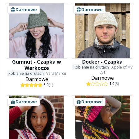
Pompony
P
Darmowe
Darmowe
Produkty z logo Hobbii
Pr
Przechowywanie akcesoriów
R
Przyrządy do robienia pomiarów
Rn
Gumnut - Czapka w
Docker - Czapka
Warkocze
Robienie na drutach
Apple of My
Eye
Robienie na drutach
Vera Marcu
Darmowe
Różne
Sa
Darmowe
1.0
(3)
5.0
(1)
Skórzane
S
Darmowe
Darmowe
Torby
Sh
Wypełnienie do maskotek
Sh