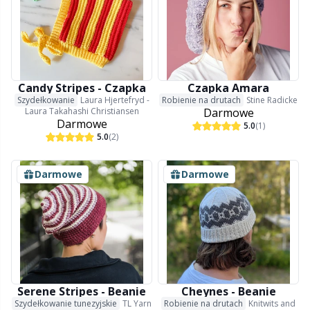
Candy Stripes - Czapka
Czapka Amara
Szydełkowanie
Laura Hjertefryd -
Robienie na drutach
Stine Radicke
Laura Takahashi Christiansen
Darmowe
Darmowe
5.0
(1)
5.0
(2)
Darmowe
Darmowe
Serene Stripes - Beanie
Cheynes - Beanie
Szydełkowanie tunezyjskie
TL Yarn
Robienie na drutach
Knitwits and