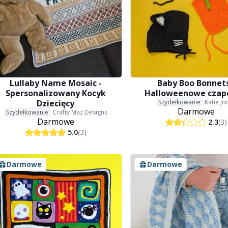
Lullaby Name Mosaic -
Baby Boo Bonnets
Spersonalizowany Kocyk
Halloweenowe czap
Dziecięcy
Szydełkowanie
Katie Jo
Darmowe
Szydełkowanie
Crafty Maz Designs
Darmowe
2.3
(3)
5.0
(3)
Darmowe
Darmowe