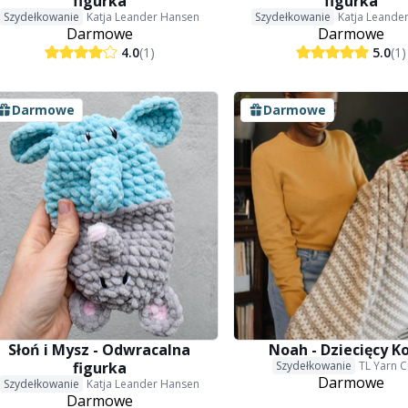
figurka
figurka
Szydełkowanie
Katja Leander Hansen
Szydełkowanie
Katja Leande
Darmowe
Darmowe
4.0
(1)
5.0
(1)
Darmowe
Darmowe
Słoń i Mysz - Odwracalna
Noah - Dziecięcy K
figurka
Szydełkowanie
TL Yarn C
Darmowe
Szydełkowanie
Katja Leander Hansen
Darmowe