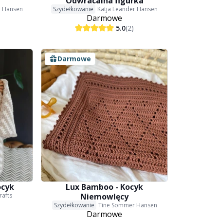
Odwracalna figurka
r Hansen
Szydełkowanie
Katja Leander Hansen
Darmowe
5.0
(2)
Darmowe
ocyk
Lux Bamboo - Kocyk
rafts
Niemowlęcy
Szydełkowanie
Tine Sommer Hansen
Darmowe