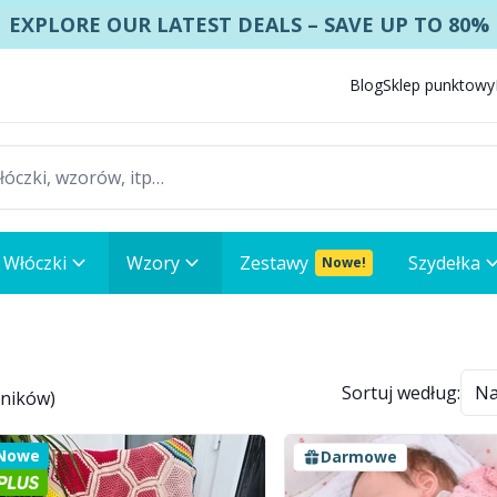
EXPLORE OUR LATEST DEALS – SAVE UP TO 80%
Blog
Sklep punktowy
Włóczki
Wzory
Zestawy
Szydełka
Nowe!
Sortuj według:
yników
)
Nowe
Darmowe