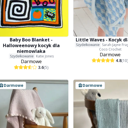
Baby Boo Blanket -
Little Waves - Kocyk dl
Halloweenowy kocyk dla
Szydełkowanie
Sarah-Jayne Frag
Coco Crochet
niemowlaka
Darmowe
Szydełkowanie
Katie Jones
4.8
(10
Darmowe
3.6
(5)
Darmowe
Darmowe