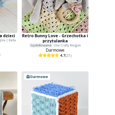
a dzieci
Retro Bunny Love - Grzechotka i
ola | Bella
przytulanka
Szydełkowanie
One Crafty Magpie
Darmowe
)
4.7
(21)
Darmowe