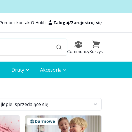
Pomoc i kontakt
O Hobbii
Zaloguj
/
Zarejestruj się
Community
Koszyk
Druty
Akcesoria
Darmowe