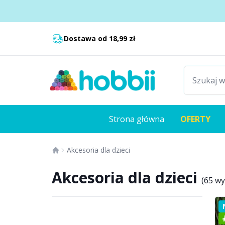
Przejdź do treści
Dostawa od 18,99 zł
Szybka dostawa: Tylko 4-7 dni roboczych
Darmowa wysyłka od 150 zł
Strona główna
OFERTY
Akcesoria dla dzieci
Akcesoria dla dzieci
(
65 w