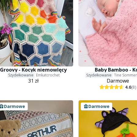
Groovy - Kocyk niemowlęcy
Baby Bamboo - K
Szydełkowanie
Emkatcrochet
Szydełkowanie
Tine Sommer
31 zł
Darmowe
4.6
(8)
Darmowe
Darmowe