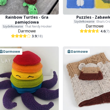
Rainbow Turtles - Gra
Puzzles - Zabaw
pamięciowa
Szydełkowanie
Elisa’s Cr
Darmowe
Szydełkowanie
That Nerdy Hooker
Darmowe
4.6
(7)
3.9
(18)
Darmowe
Darmowe