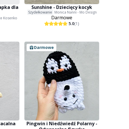
apka dla
Sunshine - Dziecięcy kocyk
Szydełkowanie
Monica Nanni - Mo Design
Darmowe
ate Kosenko
5.0
(1)
Darmowe
racalna
Pingwin i Niedźwiedź Polarny -