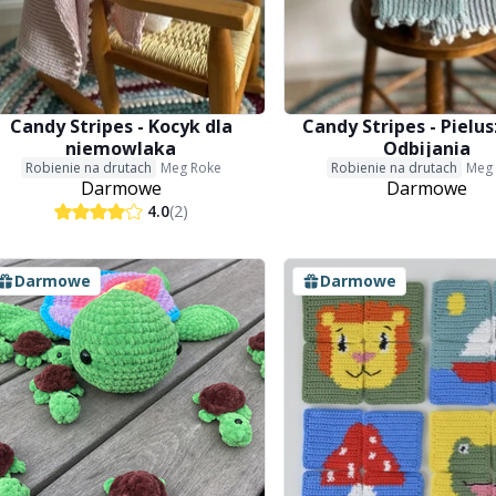
Candy Stripes - Kocyk dla
Candy Stripes - Pielu
niemowlaka
Odbijania
Robienie na drutach
Meg Roke
Robienie na drutach
Meg
Darmowe
Darmowe
4.0
(2)
Darmowe
Darmowe