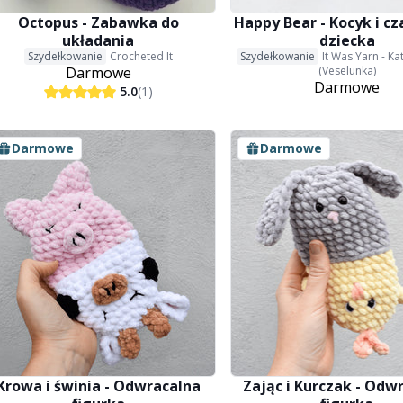
Octopus - Zabawka do
Happy Bear - Kocyk i cz
układania
dziecka
Szydełkowanie
Crocheted It
Szydełkowanie
It Was Yarn - K
Darmowe
(Veselunka)
Darmowe
5.0
(1)
Darmowe
Darmowe
Krowa i świnia - Odwracalna
Zając i Kurczak - Odw