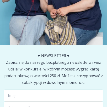
Halloween
Gr
Hobbii
Gr
Igły
H
Inne zamknięcia
Ho
Kajety na przechowywanie wzorów
Ja
♥️ NEWSLETTER ♥️
Zapisz się do naszego bezpłatnego newslettera i weź
Klipsy
Jo
udział w konkursie, w którym możesz wygrać kartę
podarunkową o wartości 250 zł. Możesz zrezygnować z
Książki
Ju
subskrypcji w dowolnym momencie.
Latex do skarpet & Stopery do skarpet
Ka