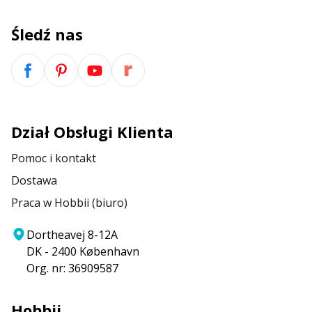
Nity
N
Śledź nas
Nożyczki & Rozpruwacze
N
Obręcze dziewiarskie & Lalki do dziergania
No
Dział Obsługi Klienta
Oczka/noski do maskotek
O
Pomoc i kontakt
Opskriftspakker
Pi
Dostawa
Praca w Hobbii (biuro)
Oświetlenie do robienia na drutach i szydełku
Pi
Dortheavej 8-12A
Perełki
Pl
DK - 2400 København
Org. nr: 36909587
Poduszki
P
Hobbii