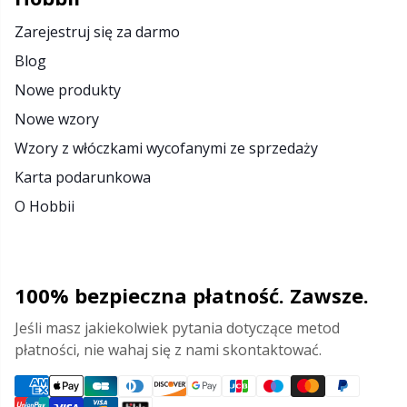
Pompony
P
Zarejestruj się za darmo
Blog
Produkty z logo Hobbii
Pr
Nowe produkty
Nowe wzory
Przechowywanie akcesoriów
R
Wzory z włóczkami wycofanymi ze sprzedaży
Przyrządy do robienia pomiarów
Rn
Karta podarunkowa
O Hobbii
Różne
Sa
Skórzane
S
100% bezpieczna płatność. Zawsze.
Jeśli masz jakiekolwiek pytania dotyczące metod
Torby
Sh
płatności, nie wahaj się z nami skontaktować.
Wypełnienie do maskotek
Sh