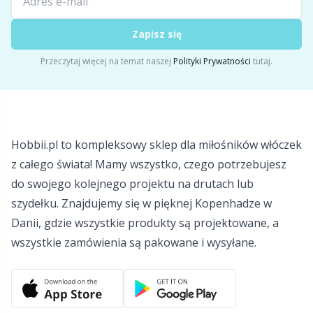
Liczniki ściegów
Kh
Zapisz się
Metki
Kl
Przeczytaj więcej na temat naszej
Polityki Prywatności
tutaj.
Miary do drutów i szydełek
Kn
Misy / Pojemniki / Stojaki na włóczkę
Ko
Hobbii.pl to kompleksowy sklep dla miłośników włóczek
z całego świata! Mamy wszystko, czego potrzebujesz
Naparstek
Kr
do swojego kolejnego projektu na drutach lub
szydełku. Znajdujemy się w pięknej Kopenhadze w
Napy
Le
Danii, gdzie wszystkie produkty są projektowane, a
wszystkie zamówienia są pakowane i wysyłane.
Narzędzia
M
Nawijanie włóczki
Mi