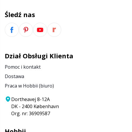
Nity
N
Śledź nas
Nożyczki & Rozpruwacze
N
Obręcze dziewiarskie & Lalki do dziergania
No
Dział Obsługi Klienta
Oczka/noski do maskotek
O
Pomoc i kontakt
Opskriftspakker
Pi
Dostawa
Praca w Hobbii (biuro)
Oświetlenie do robienia na drutach i szydełku
Pi
Dortheavej 8-12A
Perełki
Pl
DK - 2400 København
Org. nr: 36909587
Poduszki
P
Hobbii