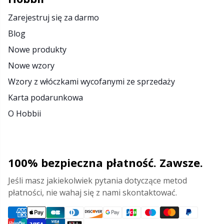
Pompony
P
Zarejestruj się za darmo
Blog
Produkty z logo Hobbii
Pr
Nowe produkty
Nowe wzory
Przechowywanie akcesoriów
R
Wzory z włóczkami wycofanymi ze sprzedaży
Przyrządy do robienia pomiarów
Rn
Karta podarunkowa
O Hobbii
Różne
Sa
Skórzane
S
100% bezpieczna płatność. Zawsze.
Jeśli masz jakiekolwiek pytania dotyczące metod
Torby
Sh
płatności, nie wahaj się z nami skontaktować.
Wypełnienie do maskotek
Sh