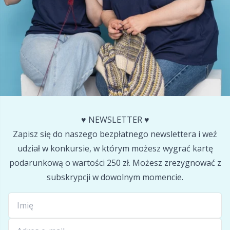
Halloween
Gr
Hobbii
Gr
Igły
H
Inne zamknięcia
Ho
Kajety na przechowywanie wzorów
Ja
♥️ NEWSLETTER ♥️
Zapisz się do naszego bezpłatnego newslettera i weź
Klipsy
Jo
udział w konkursie, w którym możesz wygrać kartę
podarunkową o wartości 250 zł. Możesz zrezygnować z
Książki
Ju
subskrypcji w dowolnym momencie.
Latex do skarpet & Stopery do skarpet
Ka