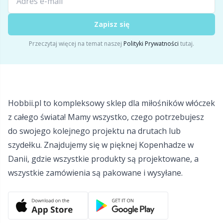
Liczniki ściegów
Kh
Zapisz się
Metki
Kl
Przeczytaj więcej na temat naszej
Polityki Prywatności
tutaj.
Miary do drutów i szydełek
Kn
Misy / Pojemniki / Stojaki na włóczkę
Ko
Hobbii.pl to kompleksowy sklep dla miłośników włóczek
z całego świata! Mamy wszystko, czego potrzebujesz
Naparstek
Kr
do swojego kolejnego projektu na drutach lub
szydełku. Znajdujemy się w pięknej Kopenhadze w
Napy
Le
Danii, gdzie wszystkie produkty są projektowane, a
wszystkie zamówienia są pakowane i wysyłane.
Narzędzia
M
Nawijanie włóczki
Mi