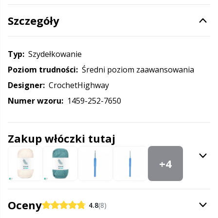
Halloween
Gr
Szczegóły
Hobbii
Gr
Typ:
szydełkowanie
Igły
H
Poziom trudności:
średni poziom zaawansowania
Inne zamknięcia
Ho
Designer:
CrochetHighway
Numer wzoru:
1459-252-7650
Kajety na przechowywanie wzorów
Ja
Zakup włóczki tutaj
Klipsy
Jo
+4
Książki
Ju
Latex do skarpet & Stopery do skarpet
Ka
Oceny
4.8
(8)