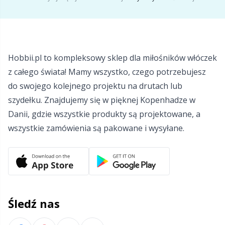
Włóczki z refleksami i do cerowania
Sm
Zabezpieczenia na druty
TL
Hobbii.pl to kompleksowy sklep dla miłośników włóczek
z całego świata! Mamy wszystko, czego potrzebujesz
Zamki błyskawiczne
U
do swojego kolejnego projektu na drutach lub
szydełku. Znajdujemy się w pięknej Kopenhadze w
Zestawy do robienia pomponów
W
Danii, gdzie wszystkie produkty są projektowane, a
wszystkie zamówienia są pakowane i wysyłane.
Znaczniki ściegów
Żyłki do drutów
Śledź nas