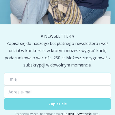
Pompony
P
Produkty z logo Hobbii
Pr
Przechowywanie akcesoriów
R
♥️ NEWSLETTER ♥️
Zapisz się do naszego bezpłatnego newslettera i weź
Przyrządy do robienia pomiarów
Rn
udział w konkursie, w którym możesz wygrać kartę
podarunkową o wartości 250 zł. Możesz zrezygnować z
Różne
Sa
subskrypcji w dowolnym momencie.
Skórzane
S
Torby
Sh
Zapisz się
Wypełnienie do maskotek
Sh
Przeczytaj więcej na temat naszej
Polityki Prywatności
tutaj.