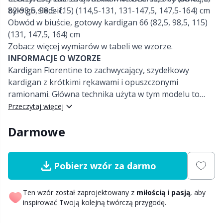
było go śledzić.
82-98,5, 98,5-115) (114,5-131, 131-147,5, 147,5-164) cm
Nylon
Obwód w biuście, gotowy kardigan 66 (82,5, 98,5, 115)
Etykiety na prezenty
C
T
(131, 147,5, 164) cm
Zobacz więcej wymiarów w tabeli we wzorze.
Poliamid
Gadżety
C
INFORMACJE O WZORZE
Kardigan Florentine to zachwycający, szydełkowy
Poliester
Go Handmade
E
kardigan z krótkimi rękawami i opuszczonymi
ramionami. Główna technika użyta w tym modelu to
ścieg przeplatany (interlocking crochet), który dzierga
Wełna (100%)
Przeczytaj więcej
Gumy
E
się tylko jednym kolorem na raz! Kardigan wykonany
Darmowe
jest ściegiem przypominającym florentyński i składa się
Wełna Merino
Guziki
E
z jednego tylnego panelu, dwóch przednich i dwóch
paneli na rękawy. Brzeg, kołnierzyk, łączenie ramion i
Wiskoza
Pobierz wzór za darmo
mankiety wykonane są ściegiem przypominającym
Gwiazdka
El
zrobiony na drutach, a delikatne guziki nadają całości
elegancji.
Włóczki z włókien bambusa
Ten wzór został zaprojektowany z
miłością i pasją
, aby
Haft
Gi
inspirować Twoją kolejną twórczą przygodę.