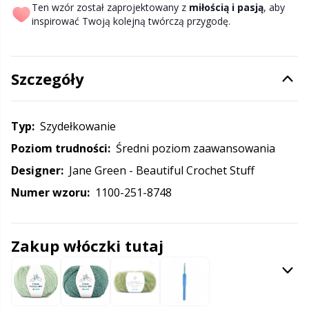
Halloween
Gr
Ten wzór został zaprojektowany z
miłością i pasją
, aby
inspirować Twoją kolejną twórczą przygodę.
Hobbii
Gr
Szczegóły
Igły
H
Inne zamknięcia
Ho
Typ:
szydełkowanie
Poziom trudności:
średni poziom zaawansowania
Kajety na przechowywanie wzorów
Ja
Designer:
Jane Green - Beautiful Crochet Stuff
Numer wzoru:
1100-251-8748
Klipsy
Jo
Książki
Ju
Zakup włóczki tutaj
Latex do skarpet & Stopery do skarpet
Ka