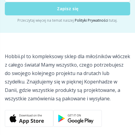
Zapisz się
Włóczki z refleksami i do cerowania
Sm
Przeczytaj więcej na temat naszej
Polityki Prywatności
tutaj.
Zabezpieczenia na druty
TL
Zamki błyskawiczne
U
Hobbii.pl to kompleksowy sklep dla miłośników włóczek
Zestawy do robienia pomponów
W
z całego świata! Mamy wszystko, czego potrzebujesz
do swojego kolejnego projektu na drutach lub
Znaczniki ściegów
szydełku. Znajdujemy się w pięknej Kopenhadze w
Danii, gdzie wszystkie produkty są projektowane, a
Żyłki do drutów
wszystkie zamówienia są pakowane i wysyłane.