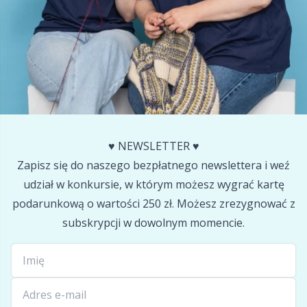
Pompony
P
Produkty z logo Hobbii
Pr
Przechowywanie akcesoriów
R
Przyrządy do robienia pomiarów
Rn
♥️ NEWSLETTER ♥️
Zapisz się do naszego bezpłatnego newslettera i weź
Różne
Sa
udział w konkursie, w którym możesz wygrać kartę
podarunkową o wartości 250 zł. Możesz zrezygnować z
Skórzane
S
subskrypcji w dowolnym momencie.
Torby
Sh
Wypełnienie do maskotek
Sh