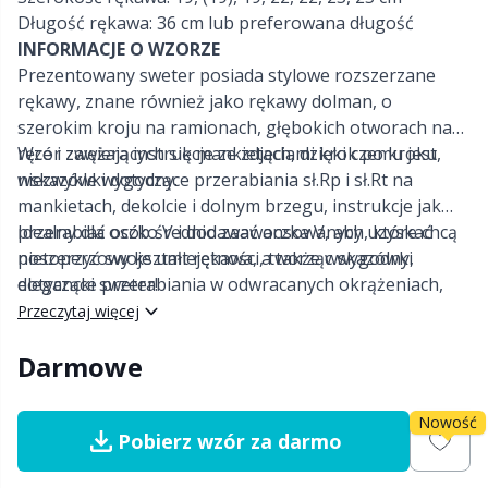
Długość rękawa: 36 cm lub preferowana długość
Nylon
INFORMACJE O WZORZE
Etykiety na prezenty
C
T
Prezentowany sweter posiada stylowe rozszerzane
rękawy, znane również jako rękawy dolman, o
Poliamid
Gadżety
C
szerokim kroju na ramionach, głębokich otworach na
ręce i zwężających się mankietach, dzięki czemu jest
Wzór zawiera instrukcje ze zdjęciami krok po kroku,
Poliester
Go Handmade
E
niezwykle wygodny.
wskazówki dotyczące przerabiania sł.Rp i sł.Rt na
mankietach, dekolcie i dolnym brzegu, instrukcje jak
przerabiać oczko V i dodawać oczka V, aby uzyskać
Idealny dla osób średnio zaawansowanych, które chcą
Wełna (100%)
Gumy
E
nietoperzowy kształt rękawa, a także wskazówki
poszerzyć swoje umiejętności, tworząc wygodny,
dotyczące przerabiania w odwracanych okrążeniach,
elegancki sweter!
Wełna Merino
Guziki
E
aby uzyskać gładkie wykończenie.
Przeczytaj więcej
Wiskoza
Darmowe
Gwiazdka
El
Włóczki z włókien bambusa
Nowość
Haft
Gi
Pobierz wzór za darmo