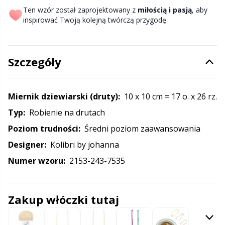
Halloween
Gr
Ten wzór został zaprojektowany z
miłością i pasją
, aby
inspirować Twoją kolejną twórczą przygodę.
Hobbii
Gr
Igły
H
Szczegóły
Inne zamknięcia
Ho
Miernik dziewiarski (druty):
10 x 10 cm = 17 o. x 26 rz.
Typ:
robienie na drutach
Kajety na przechowywanie wzorów
Ja
Poziom trudności:
średni poziom zaawansowania
Klipsy
Jo
Designer:
kolibri by johanna
Numer wzoru:
2153-243-7535
Książki
Ju
Zakup włóczki tutaj
Latex do skarpet & Stopery do skarpet
Ka