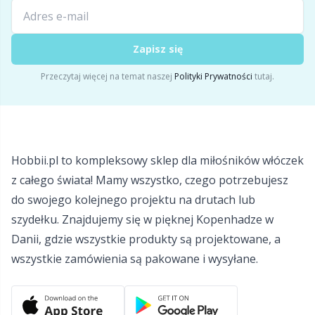
Włóczki z refleksami i do cerowania
Sm
Zapisz się
Zabezpieczenia na druty
TL
Przeczytaj więcej na temat naszej
Polityki Prywatności
tutaj.
Zamki błyskawiczne
U
Zestawy do robienia pomponów
W
Hobbii.pl to kompleksowy sklep dla miłośników włóczek
z całego świata! Mamy wszystko, czego potrzebujesz
Znaczniki ściegów
do swojego kolejnego projektu na drutach lub
szydełku. Znajdujemy się w pięknej Kopenhadze w
Żyłki do drutów
Danii, gdzie wszystkie produkty są projektowane, a
wszystkie zamówienia są pakowane i wysyłane.