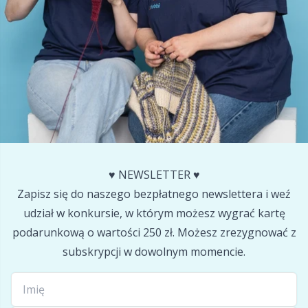
Pompony
P
Produkty z logo Hobbii
Pr
Przechowywanie akcesoriów
R
Przyrządy do robienia pomiarów
Rn
Różne
Sa
♥️ NEWSLETTER ♥️
Zapisz się do naszego bezpłatnego newslettera i weź
Skórzane
S
udział w konkursie, w którym możesz wygrać kartę
podarunkową o wartości 250 zł. Możesz zrezygnować z
Torby
subskrypcji w dowolnym momencie.
Sh
Wypełnienie do maskotek
Sh