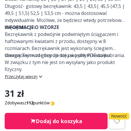
Długość- gotowy bezrękawnik: 43,5 | 43,5| 45,5 (47,5 |
Nylon
49,5 | 51,5) 52,5 | 53,5 cm - można dostosować
Etykiety na prezenty
C
T
indywidualnie. Możliwe, że będziesz wtedy potrzebować
więcej włóczki.
INFORMACJE O WZORZE
Poliamid
Gadżety
C
Bezrękawnik z podwójnie podwiniętym ściągaczem i
haftowanymi kwiatami z przodu, dostępny w 8
Poliester
Go Handmade
E
rozmiarach. Bezrękawnik jest wykonany ściegiem
dżersejowym od góry do dołu w jednym kawałku.
Uwaga: Ten wzór kupuje się jako plik PDF do pobrania.
W związku z tym nie jest on wysyłany jako produkt
Wełna (100%)
Gumy
E
fizyczny.
Przeczytaj więcej
Wełna Merino
Guziki
E
31 zł
Wiskoza
Gwiazdka
El
Zdobywasz
112
punktów
Włóczki z włókien bambusa
Haft
Gi
Nowość
Dodaj do koszyka