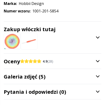
Halloween
Gr
Marka:
Hobbii Design
Numer wzoru:
1001-201-5854
Hobbii
Gr
Igły
H
Zakup włóczki tutaj
Inne zamknięcia
Ho
Kajety na przechowywanie wzorów
Ja
Oceny
4.9
(28)
Klipsy
Jo
Galeria zdjęć (5)
Książki
Ju
Pytania i odpowiedzi (0)
Latex do skarpet & Stopery do skarpet
Ka