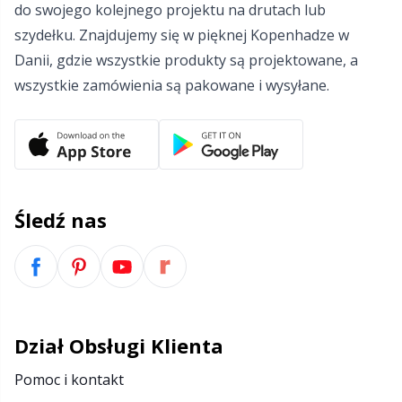
do swojego kolejnego projektu na drutach lub
Włóczki z refleksami i do cerowania
Sm
szydełku. Znajdujemy się w pięknej Kopenhadze w
Danii, gdzie wszystkie produkty są projektowane, a
Zabezpieczenia na druty
TL
wszystkie zamówienia są pakowane i wysyłane.
Zamki błyskawiczne
U
Zestawy do robienia pomponów
W
Śledź nas
Znaczniki ściegów
Żyłki do drutów
Dział Obsługi Klienta
Pomoc i kontakt