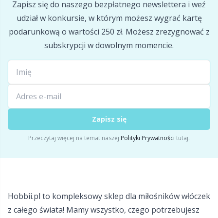
Zapisz się do naszego bezpłatnego newslettera i weź
Pompony
P
udział w konkursie, w którym możesz wygrać kartę
podarunkową o wartości 250 zł. Możesz zrezygnować z
Produkty z logo Hobbii
Pr
subskrypcji w dowolnym momencie.
Przechowywanie akcesoriów
R
Przyrządy do robienia pomiarów
Rn
Zapisz się
Różne
Sa
Przeczytaj więcej na temat naszej
Polityki Prywatności
tutaj.
Skórzane
S
Torby
Sh
Hobbii.pl to kompleksowy sklep dla miłośników włóczek
Wypełnienie do maskotek
Sh
z całego świata! Mamy wszystko, czego potrzebujesz