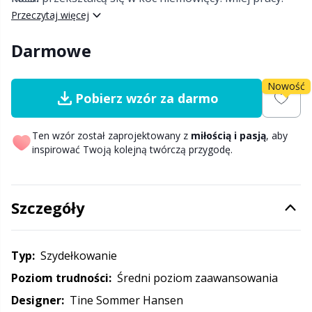
Przeczytaj więcej
Nylon
Etykiety na prezenty
C
T
Darmowe
Poliamid
Gadżety
C
Nowość
Pobierz wzór za darmo
Poliester
Go Handmade
E
Ten wzór został zaprojektowany z
miłością i pasją
, aby
Wełna (100%)
inspirować Twoją kolejną twórczą przygodę.
Gumy
E
Wełna Merino
Guziki
E
Szczegóły
Wiskoza
Gwiazdka
El
Typ:
szydełkowanie
Włóczki z włókien bambusa
Haft
Gi
Poziom trudności:
średni poziom zaawansowania
Designer:
Tine Sommer Hansen