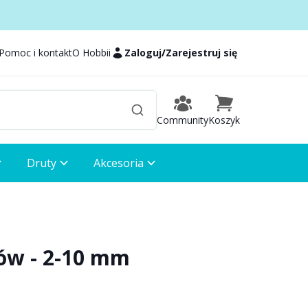
Pomoc i kontakt
O Hobbii
Zaloguj
/
Zarejestruj się
Community
Koszyk
Druty
Akcesoria
ów - 2-10 mm