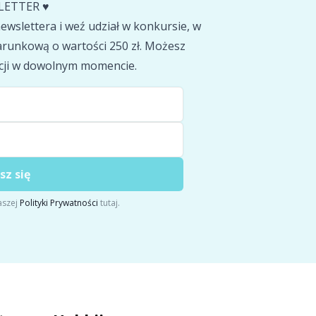
LETTER ♥️
wslettera i weź udział w konkursie, w
runkową o wartości 250 zł. Możesz
cji w dowolnym momencie.
sz się
aszej
Polityki Prywatności
tutaj.