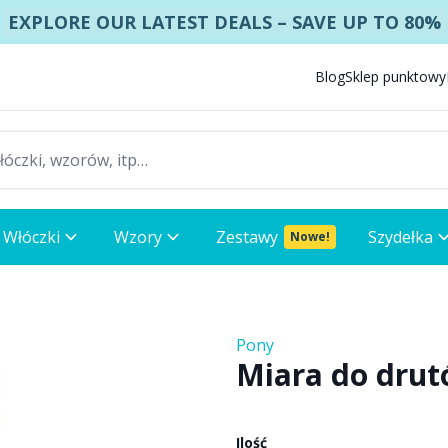
EXPLORE OUR LATEST DEALS – SAVE UP TO 80%
Blog
Sklep punktowy
Włóczki
Wzory
Zestawy
Szydełka
Nowe!
Pony
Miara do drut
Ilość