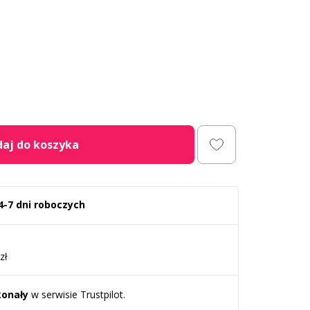
aj do koszyka
4-7 dni roboczych
zł
onały
w serwisie Trustpilot.