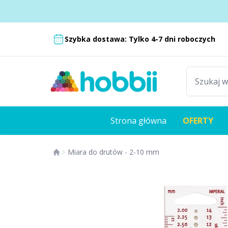
Przejdź do treści
Dostawa od 18,99 zł
Szybka dostawa: Tylko 4-7 dni roboczych
Strona główna
OFERTY
Miara do drutów - 2-10 mm