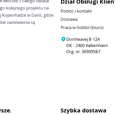
Dział Obsługi Klien
 włóczek z całego świata!
go kolejnego projektu na
Pomoc i kontakt
ej Kopenhadze w Danii, gdzie
Dostawa
tkie zamówienia są
Praca w Hobbii (biuro)
Dortheavej 8-12A
DK - 2400 København
Org. nr: 36909587
sze.
Szybka dostawa