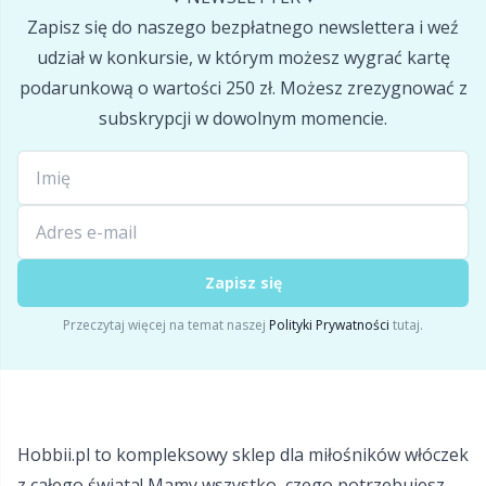
Pompony
P
Zapisz się do naszego bezpłatnego newslettera i weź
udział w konkursie, w którym możesz wygrać kartę
Produkty z logo Hobbii
podarunkową o wartości 250 zł. Możesz zrezygnować z
Pr
subskrypcji w dowolnym momencie.
Przechowywanie akcesoriów
R
Przyrządy do robienia pomiarów
Rn
Różne
Sa
Zapisz się
Przeczytaj więcej na temat naszej
Polityki Prywatności
tutaj.
Skórzane
S
Torby
Sh
Hobbii.pl to kompleksowy sklep dla miłośników włóczek
Wypełnienie do maskotek
Sh
z całego świata! Mamy wszystko, czego potrzebujesz