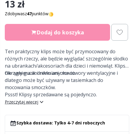
13 zł
Nylon
Zdobywasz
47
punktów
Etykiety na prezenty
C
T
Poliamid
Gadżety
C
Dodaj do koszyka
Poliester
Go Handmade
E
Ten praktyczny klips może być przymocowany do
różnych rzeczy, ale będzie wyglądać szczególnie słodko
Wełna (100%)
Gumy
na ubrankach/akcesoriach dla dzieci i niemowląt. Klips
E
nie zawiera ani niklu ani ołowiu.
Okrągły guzik drewniany ma otwory wentylacyjne i
dlatego może być używany w tasiemkach do
Wełna Merino
Guziki
E
mocowania smoczków.
Pssst! Klipsy sprzedawane są pojedynczo.
Wiskoza
Gwiazdka
El
Przeczytaj więcej
Włóczki z włókien bambusa
Haft
Gi
Szybka dostawa: Tylko 4-7 dni roboczych