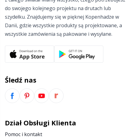
do swojego kolejnego projektu na drutach lub
Włóczki z refleksami i do cerowania
Sm
szydełku. Znajdujemy się w pięknej Kopenhadze w
Danii, gdzie wszystkie produkty są projektowane, a
Zabezpieczenia na druty
TL
wszystkie zamówienia są pakowane i wysyłane.
Zamki błyskawiczne
U
Zestawy do robienia pomponów
W
Śledź nas
Znaczniki ściegów
Żyłki do drutów
Dział Obsługi Klienta
Pomoc i kontakt