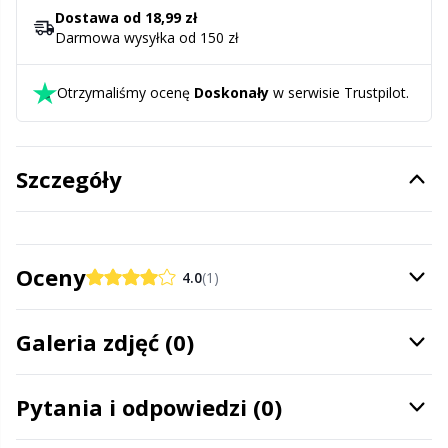
Halloween
Gr
Dostawa od 18,99 zł
Darmowa wysyłka od 150 zł
Hobbii
Gr
Otrzymaliśmy ocenę
Doskonały
w serwisie Trustpilot.
Igły
H
Inne zamknięcia
Ho
Szczegóły
Kajety na przechowywanie wzorów
Ja
Oceny
4.0
(1)
Klipsy
Jo
Galeria zdjęć (0)
Książki
Ju
Latex do skarpet & Stopery do skarpet
Ka
Pytania i odpowiedzi (0)